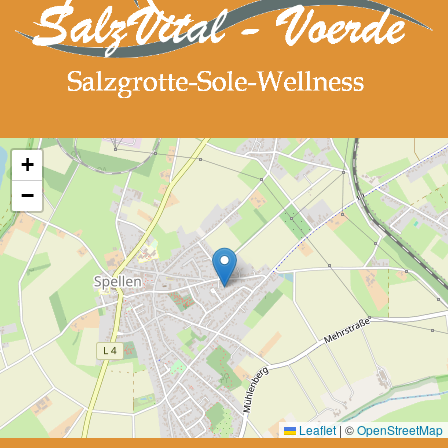
+
−
Leaflet
|
©
OpenStreetMap