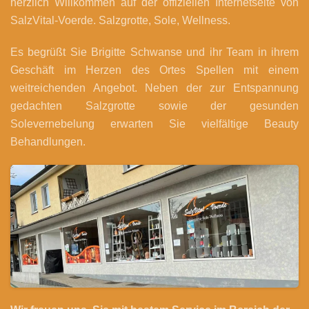
herzlich Willkommen auf der offiziellen Internetseite von
SalzVital-Voerde. Salzgrotte, Sole, Wellness.
Es begrüßt Sie Brigitte Schwanse und ihr Team in ihrem
Geschäft im Herzen des Ortes Spellen mit einem
weitreichenden Angebot. Neben der zur Entspannung
gedachten Salzgrotte sowie der gesunden
Solevernebelung erwarten Sie vielfältige Beauty
Behandlungen.