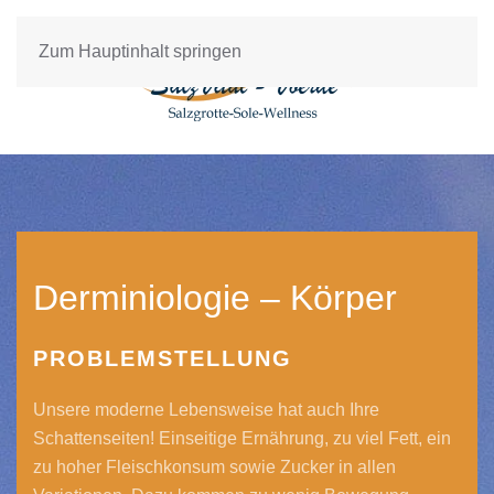
Zum Hauptinhalt springen
Derminiologie – Körper
PROBLEMSTELLUNG
Unsere moderne Lebensweise hat auch Ihre
Schattenseiten! Einseitige Ernährung, zu viel Fett, ein
zu hoher Fleischkonsum sowie Zucker in allen