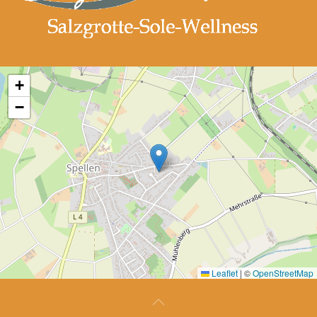
+
−
Leaflet
|
©
OpenStreetMap